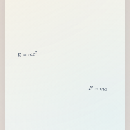
2
c
m
=
E
F
=
m
a