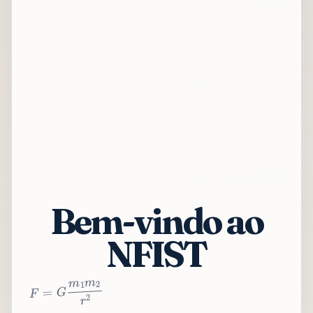
Bem-vindo ao
NFIST
2
r
2
m
1
m
G
=
F