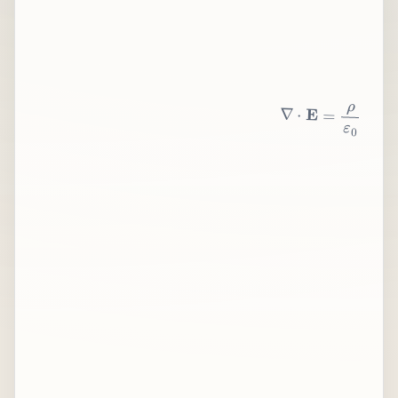
∇
⋅
E
=
ρ
ε
0