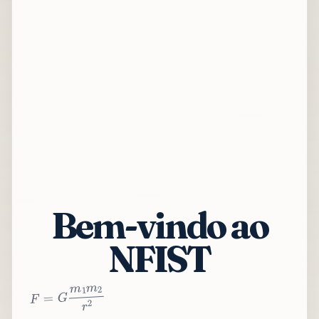
Bem-vindo ao
NFIST
2
r
2
m
1
m
G
=
F