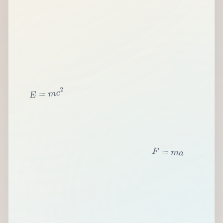
2
c
m
=
E
F
=
m
a