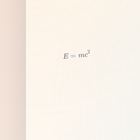
2
c
m
=
E