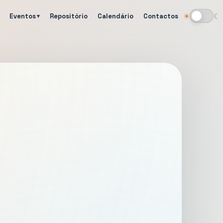
Eventos
Repositório
Calendário
Contactos
☀
☾
Alternar tema