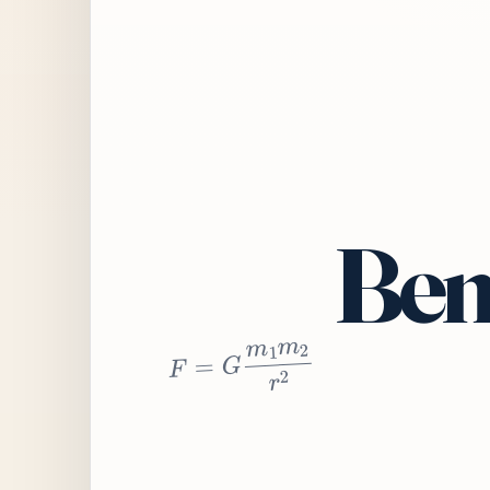
Bem
2
r
2
m
1
m
G
=
F