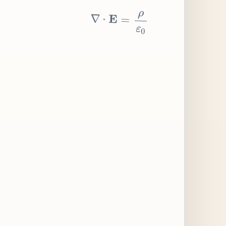
∇
⋅
E
=
ρ
ε
0