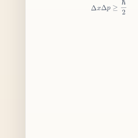
≥
p
Δ
x
Δ