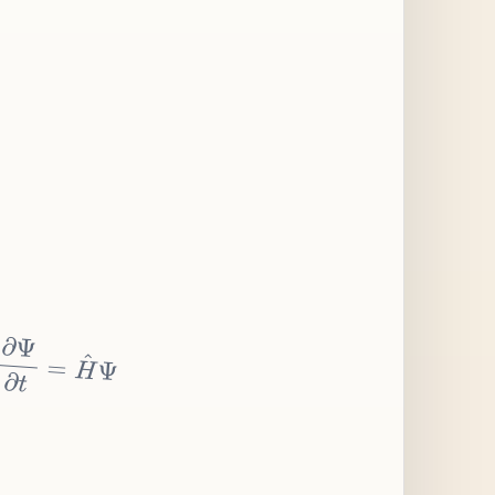
∂
Ψ
∂
t
=
H
^
Ψ