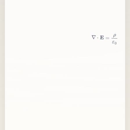
∇
⋅
E
=
ρ
ε
0