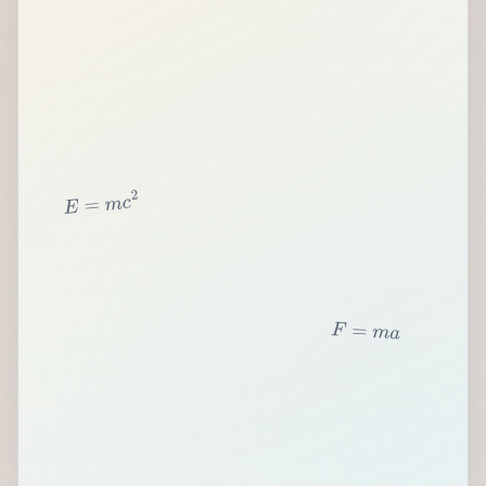
2
c
m
=
E
F
=
m
a