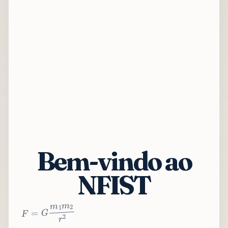
Bem-vindo ao
NFIST
2
r
2
m
1
m
G
=
F