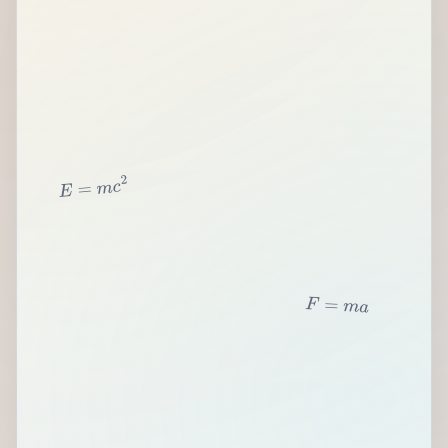
2
c
m
=
E
F
=
m
a