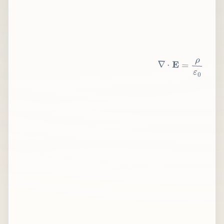
∇
⋅
E
=
ρ
ε
0