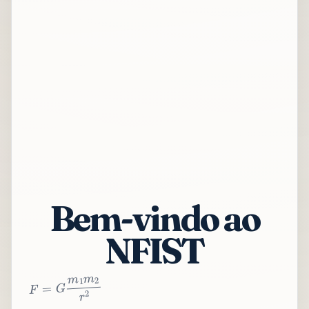
Bem-vindo ao
NFIST
2
r
2
m
1
m
G
=
F