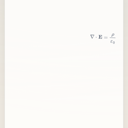
∇
⋅
E
=
ρ
ε
0