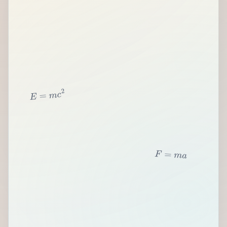
2
c
m
=
E
F
=
m
a