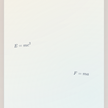
2
c
m
=
E
F
=
m
a