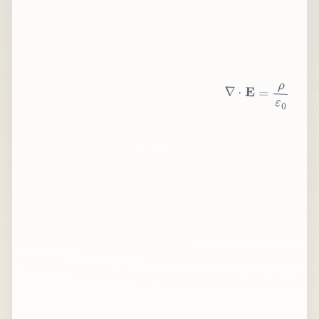
∇
⋅
E
=
ρ
ε
0