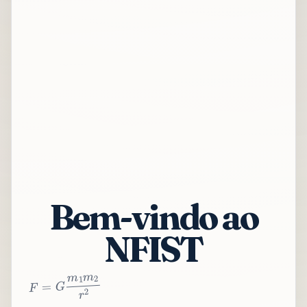
Bem-vindo ao
NFIST
2
r
2
m
1
m
G
=
F