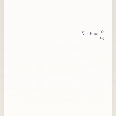
∇
⋅
E
=
ρ
ε
0