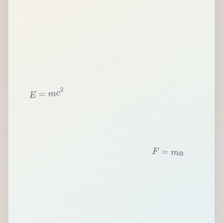
2
c
m
=
E
F
=
m
a