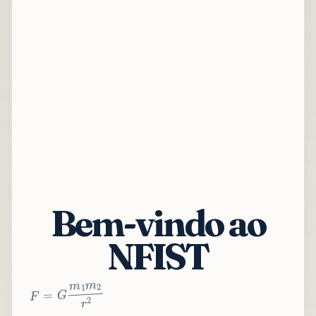
Bem-vindo ao
NFIST
2
r
2
m
1
m
G
=
F