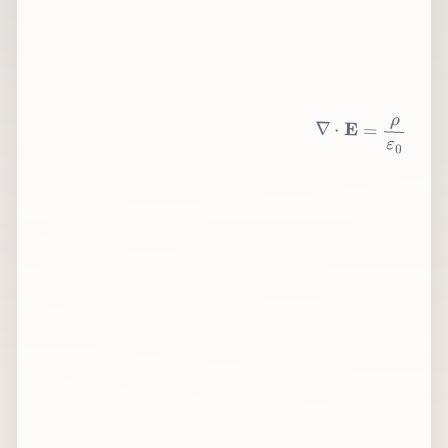
∇
⋅
E
=
ρ
ε
0