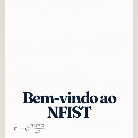
Bem-vindo ao
NFIST
2
r
2
m
1
m
G
=
F