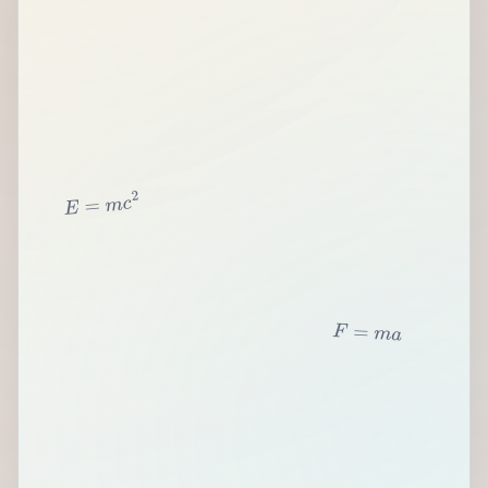
2
c
m
=
E
F
=
m
a