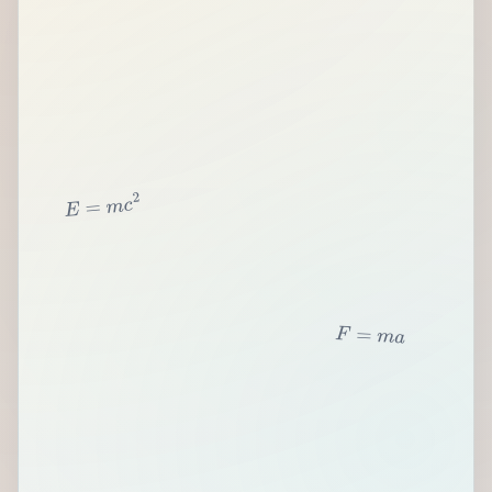
2
c
m
=
E
F
=
m
a