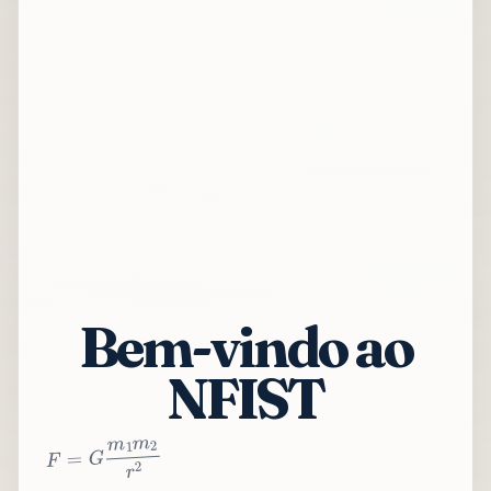
Bem-vindo ao
NFIST
2
r
2
m
1
m
G
=
F