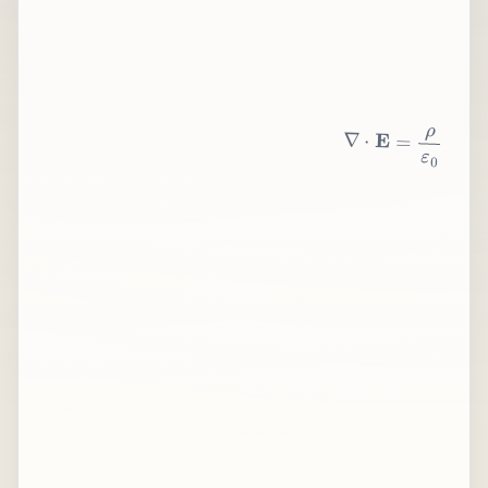
∇
⋅
E
=
ρ
ε
0