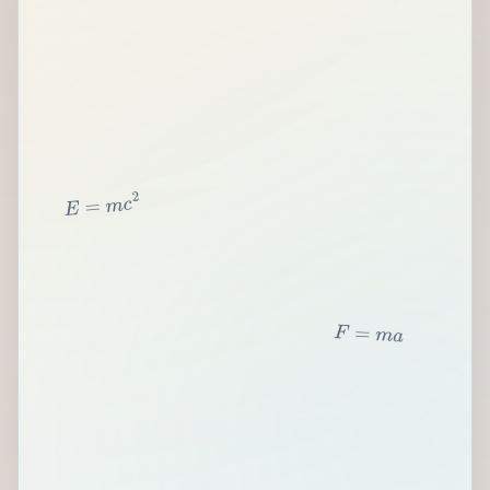
2
c
m
=
E
F
=
m
a