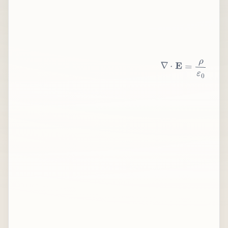
∇
⋅
E
=
ρ
ε
0