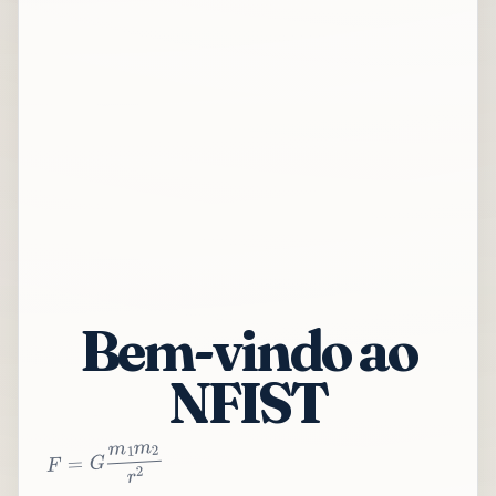
Bem-vindo ao
NFIST
2
r
2
m
1
m
G
=
F