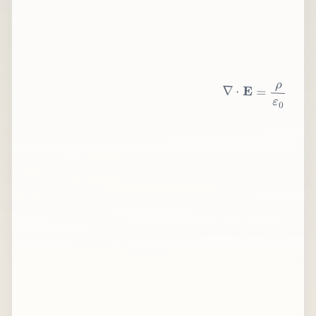
∇
⋅
E
=
ρ
ε
0