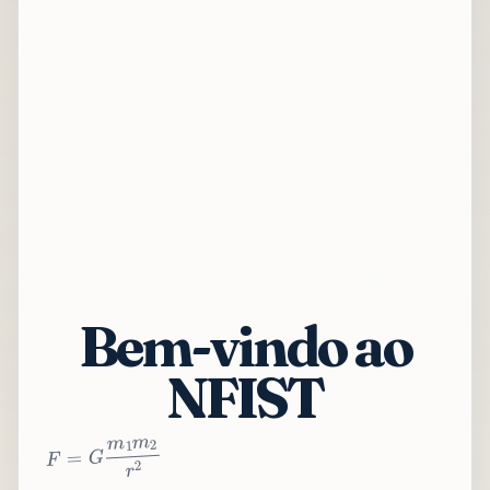
Bem-vindo ao
NFIST
2
r
2
m
1
m
G
=
F