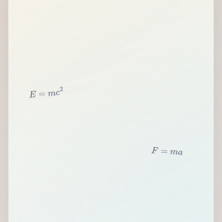
2
c
m
=
E
F
=
m
a