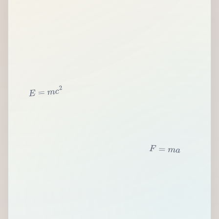
2
c
m
=
E
F
=
m
a