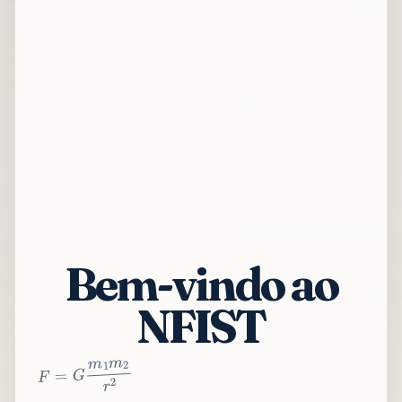
Bem-vindo ao
NFIST
2
r
2
m
1
m
G
=
F