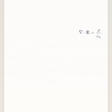
∇
⋅
E
=
ρ
ε
0