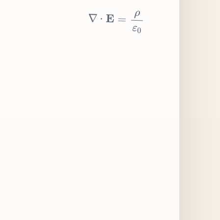
∇
⋅
E
=
ρ
ε
0