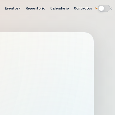
Eventos
Repositório
Calendário
Contactos
☀
☾
Alternar tema