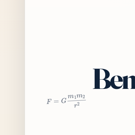
Bem
2
r
2
m
1
m
G
=
F