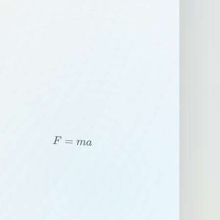
F
=
m
a