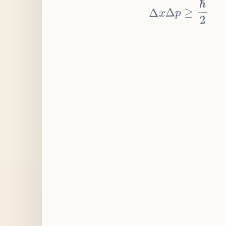
≥
p
Δ
x
Δ