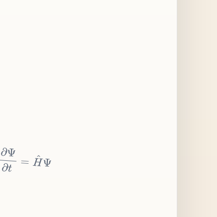
∂
Ψ
∂
t
=
H
^
Ψ