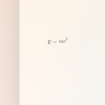
2
c
m
=
E