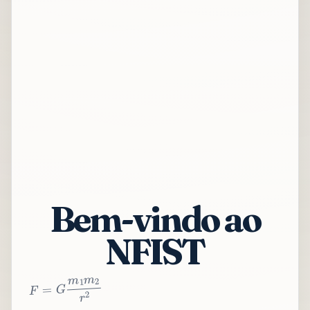
Bem-vindo ao
NFIST
2
r
2
m
1
m
G
=
F