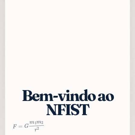
Bem-vindo ao
NFIST
2
r
2
m
1
m
G
=
F