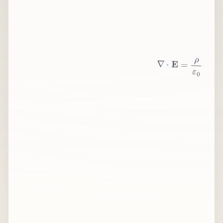
∇
⋅
E
=
ρ
ε
0