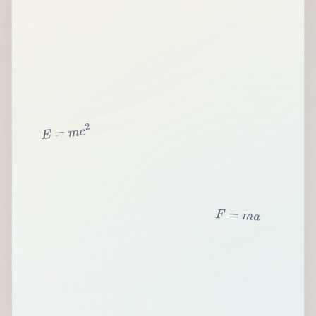
2
c
m
=
E
F
=
m
a