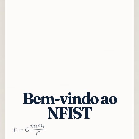
Bem-vindo ao
NFIST
2
r
2
m
1
m
G
=
F