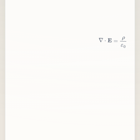
∇
⋅
E
=
ρ
ε
0