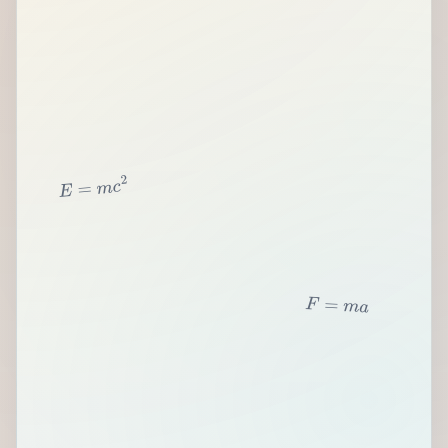
2
c
m
=
E
F
=
m
a