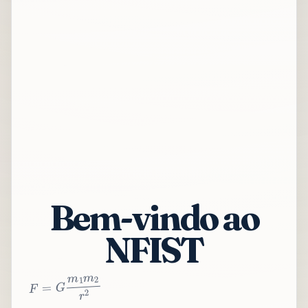
Bem-vindo ao
NFIST
2
r
2
m
1
m
G
=
F