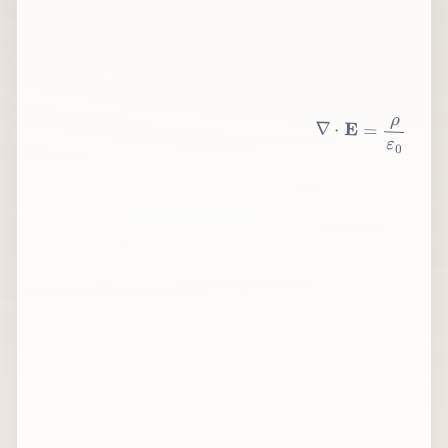
∇
⋅
E
=
ρ
ε
0