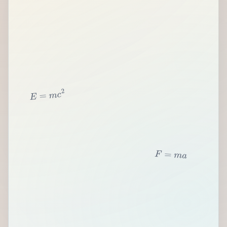
2
c
m
=
E
F
=
m
a