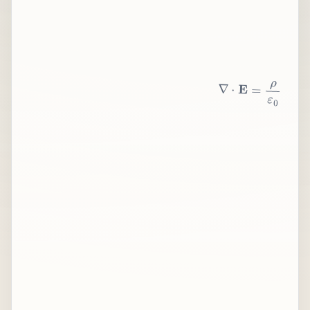
∇
⋅
E
=
ρ
ε
0