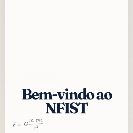
Bem-vindo ao
NFIST
2
r
2
m
1
m
G
=
F