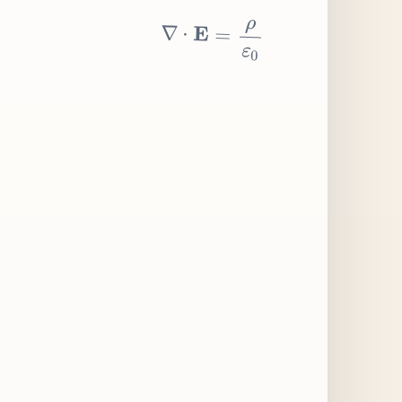
∇
⋅
E
=
ρ
ε
0