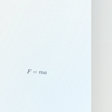
F
=
m
a