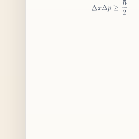
≥
p
Δ
x
Δ