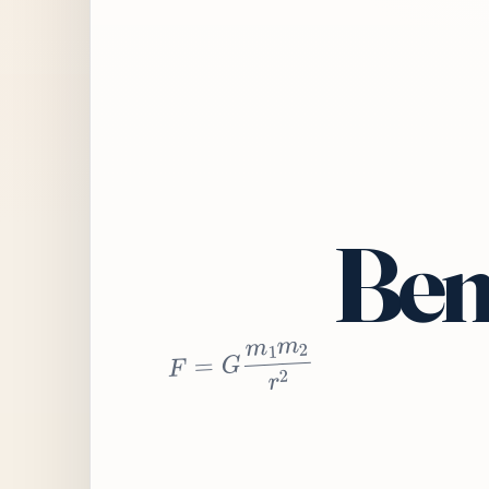
Bem
2
r
2
m
1
m
G
=
F