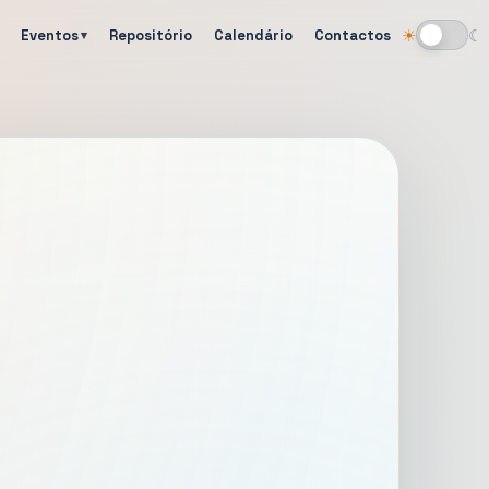
Eventos
Repositório
Calendário
Contactos
☀
☾
Alternar tema