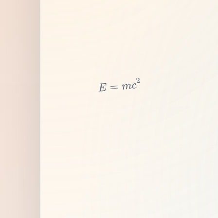
2
c
m
=
E