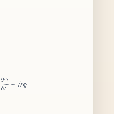
∂
Ψ
∂
t
=
H
^
Ψ