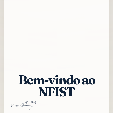
Bem-vindo ao
NFIST
2
r
2
m
1
m
G
=
F