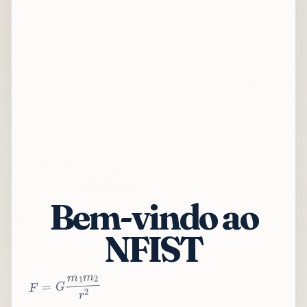
Bem-vindo ao
NFIST
2
r
2
m
1
m
G
=
F