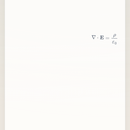
∇
⋅
E
=
ρ
ε
0