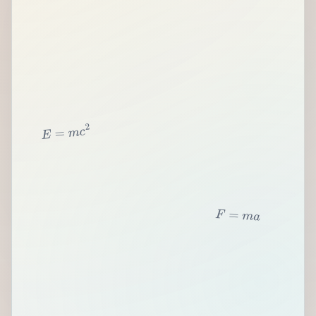
2
c
m
=
E
F
=
m
a