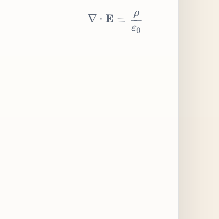
∇
⋅
E
=
ρ
ε
0