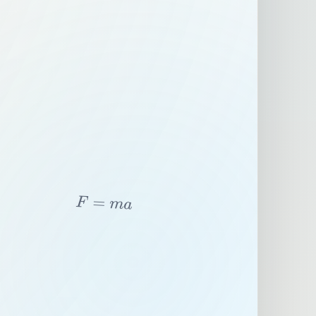
F
=
m
a