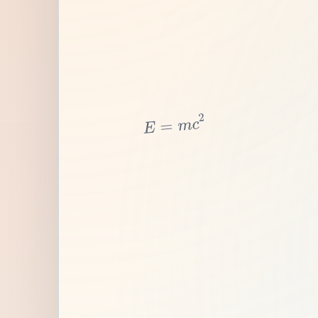
2
c
m
=
E