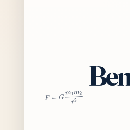
Bem
2
r
2
m
1
m
G
=
F