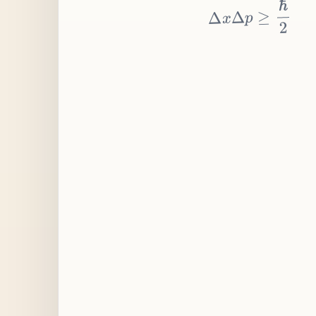
≥
p
Δ
x
Δ