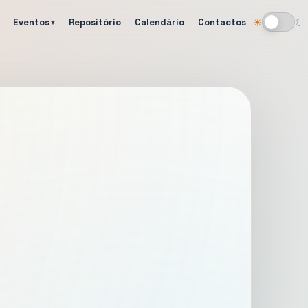
Eventos
Repositório
Calendário
Contactos
☀
☾
Alternar tema