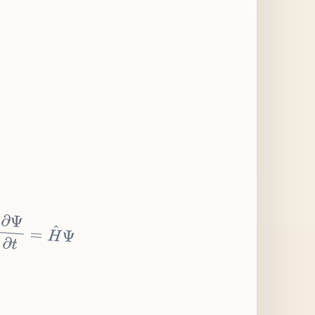
∂
Ψ
∂
t
=
H
^
Ψ