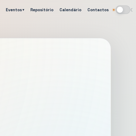
Eventos
Repositório
Calendário
Contactos
☀
☾
Alternar tema