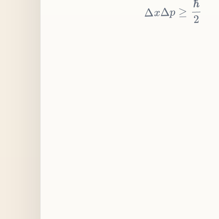
≥
p
Δ
x
Δ