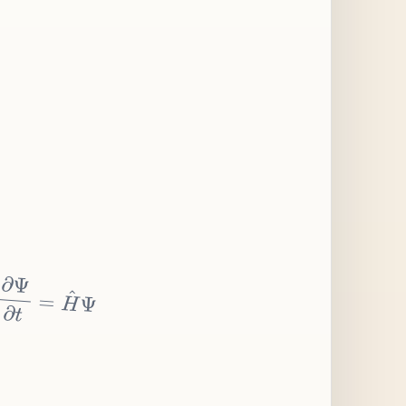
∂
Ψ
∂
t
=
H
^
Ψ