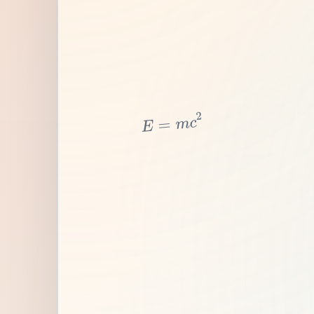
2
c
m
=
E