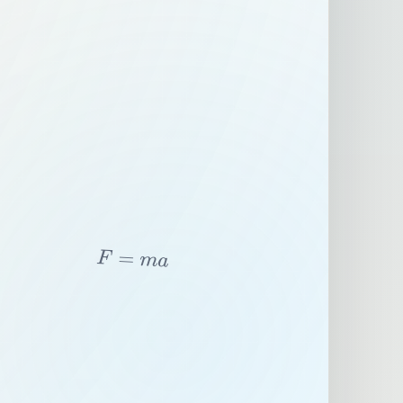
F
=
m
a