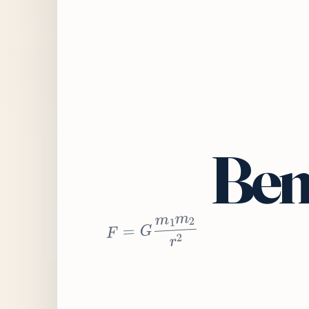
Bem
2
r
2
m
1
m
G
=
F