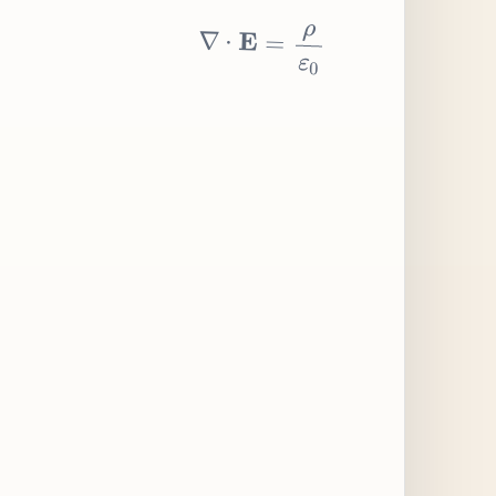
∇
⋅
E
=
ρ
ε
0