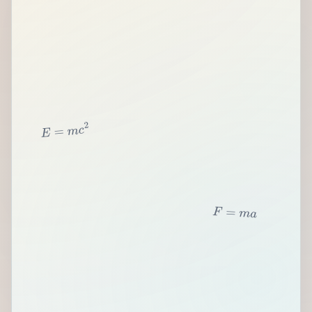
2
c
m
=
E
F
=
m
a