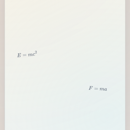
2
c
m
=
E
F
=
m
a