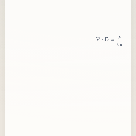
∇
⋅
E
=
ρ
ε
0