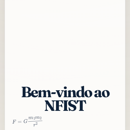
Bem-vindo ao
NFIST
2
r
2
m
1
m
G
=
F