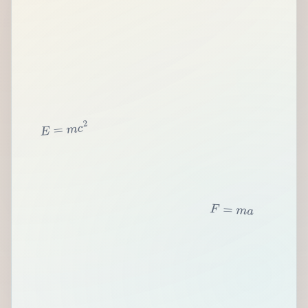
2
c
m
=
E
F
=
m
a