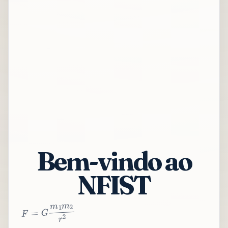
Bem-vindo ao
NFIST
2
r
2
m
1
m
G
=
F