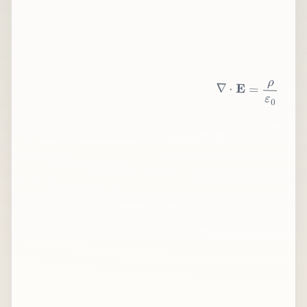
∇
⋅
E
=
ρ
ε
0