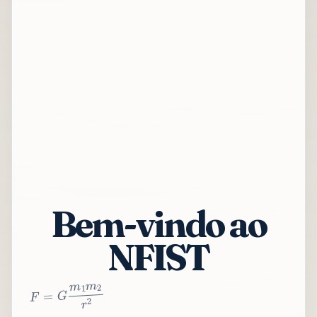
Bem-vindo ao
NFIST
2
r
2
m
1
m
G
=
F