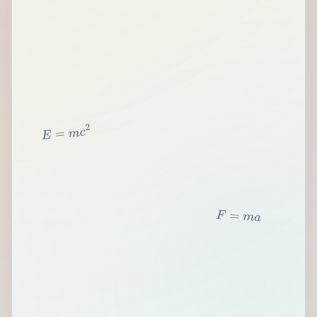
2
c
m
=
E
F
=
m
a