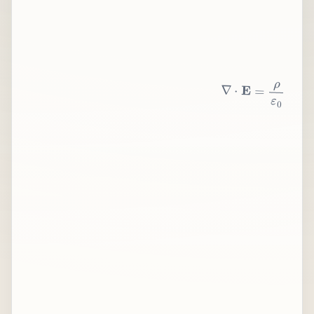
∇
⋅
E
=
ρ
ε
0