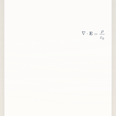
∇
⋅
E
=
ρ
ε
0