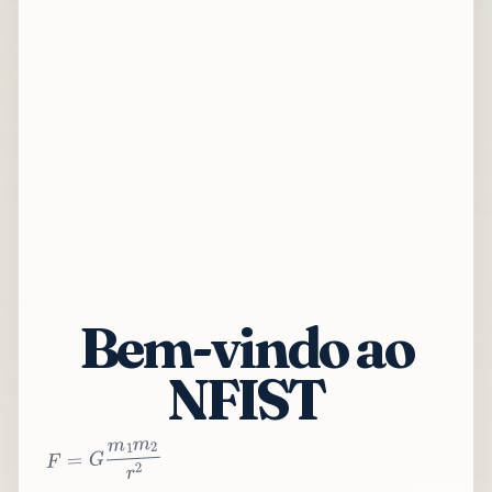
Bem-vindo ao
NFIST
2
r
2
m
1
m
G
=
F