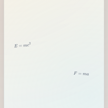
2
c
m
=
E
F
=
m
a