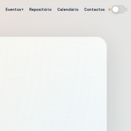
Eventos
Repositório
Calendário
Contactos
☀
☾
Alternar tema