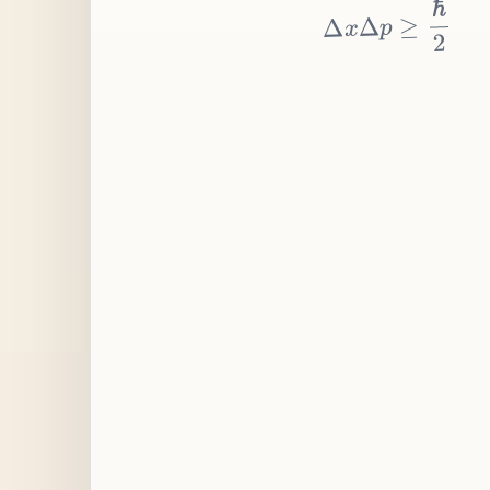
≥
p
Δ
x
Δ