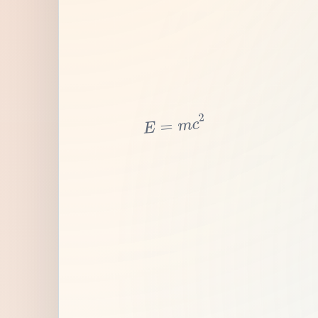
2
c
m
=
E