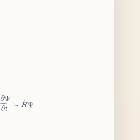
∂
Ψ
∂
t
=
H
^
Ψ