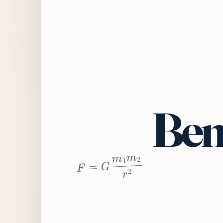
Bem
2
r
2
m
1
m
G
=
F