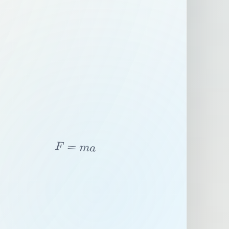
F
=
m
a