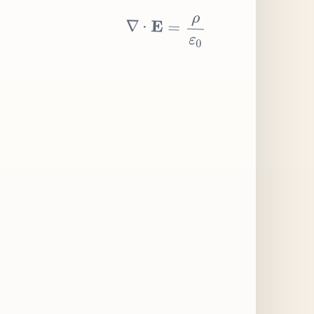
∇
⋅
E
=
ρ
ε
0