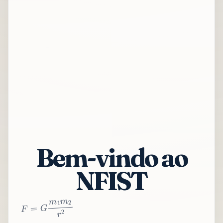
Bem-vindo ao
NFIST
2
r
2
m
1
m
G
=
F