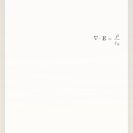
∇
⋅
E
=
ρ
ε
0