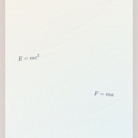
2
c
m
=
E
F
=
m
a