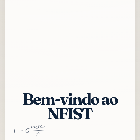
Bem-vindo ao
NFIST
2
r
2
m
1
m
G
=
F