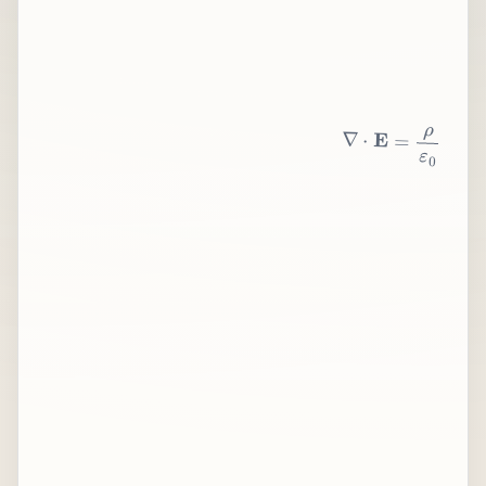
∇
⋅
E
=
ρ
ε
0