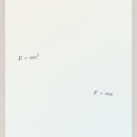
2
c
m
=
E
F
=
m
a