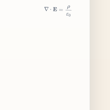
∇
⋅
E
=
ρ
ε
0