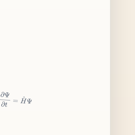
∂
Ψ
∂
t
=
H
^
Ψ