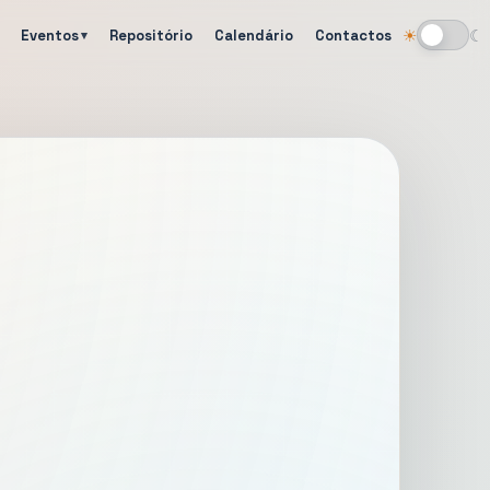
Eventos
Repositório
Calendário
Contactos
☀
☾
Alternar tema