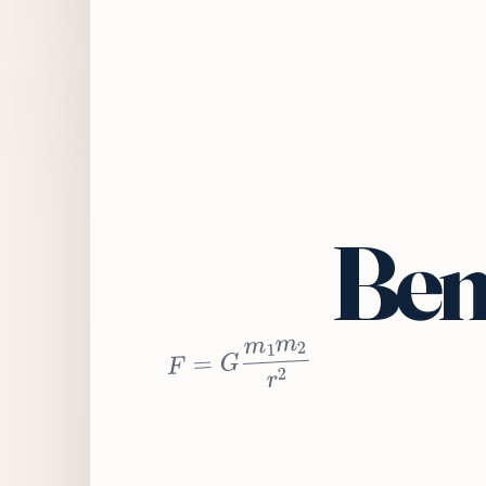
Bem
2
r
2
m
1
m
G
=
F