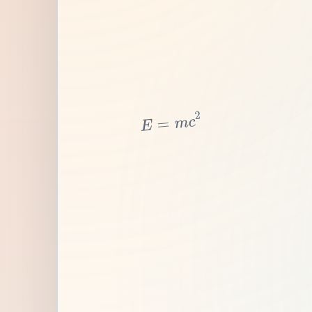
2
c
m
=
E