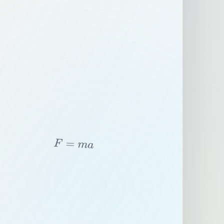
F
=
m
a