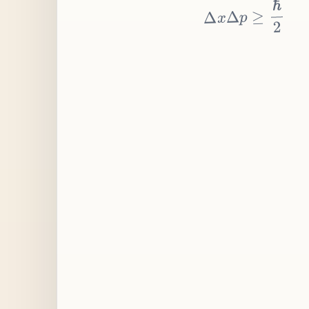
≥
p
Δ
x
Δ