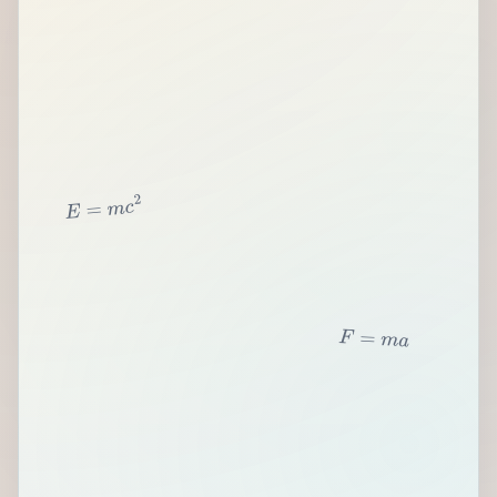
2
c
m
=
E
F
=
m
a