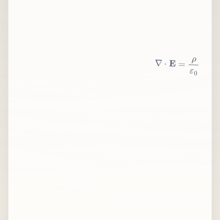
∇
⋅
E
=
ρ
ε
0