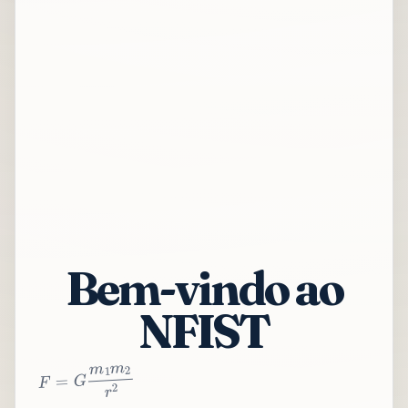
Bem-vindo ao
NFIST
2
r
2
m
1
m
G
=
F