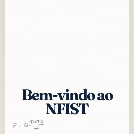
Bem-vindo ao
NFIST
2
r
2
m
1
m
G
=
F