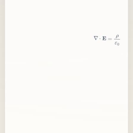
∇
⋅
E
=
ρ
ε
0