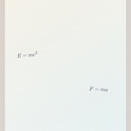
2
c
m
=
E
F
=
m
a