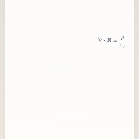
∇
⋅
E
=
ρ
ε
0