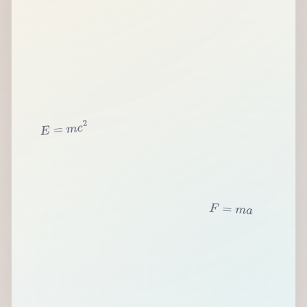
2
c
m
=
E
F
=
m
a