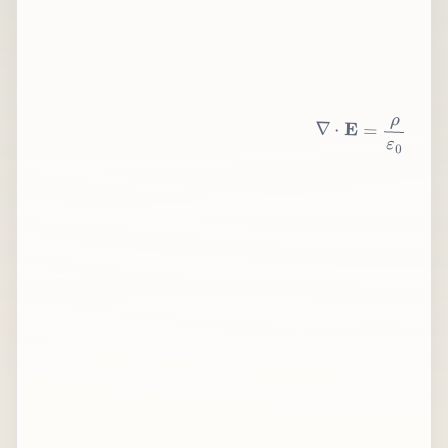
∇
⋅
E
=
ρ
ε
0