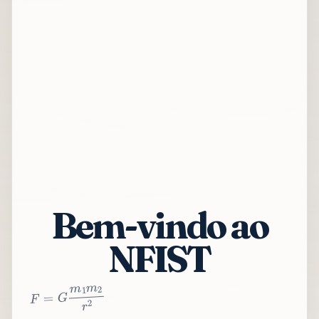
Bem-vindo ao
NFIST
2
r
2
m
1
m
G
=
F