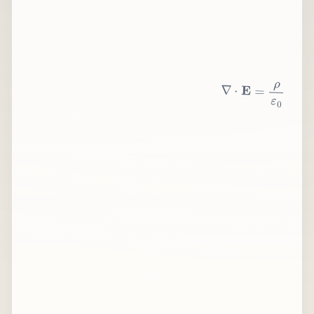
∇
⋅
E
=
ρ
ε
0