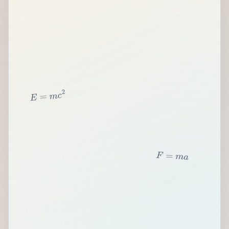
2
c
m
=
E
F
=
m
a