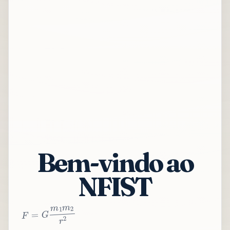
Bem-vindo ao
NFIST
2
r
2
m
1
m
G
=
F