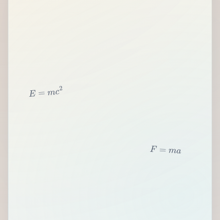
2
c
m
=
E
F
=
m
a