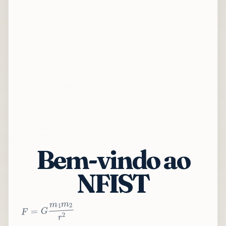
Bem-vindo ao
NFIST
2
r
2
m
1
m
G
=
F