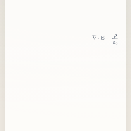
∇
⋅
E
=
ρ
ε
0