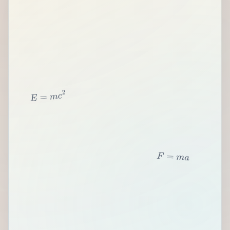
2
c
m
=
E
F
=
m
a