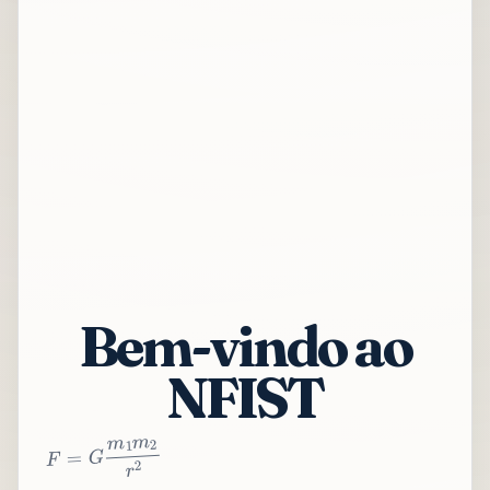
Bem-vindo ao
NFIST
2
r
2
m
1
m
G
=
F