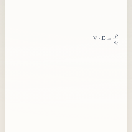
∇
⋅
E
=
ρ
ε
0