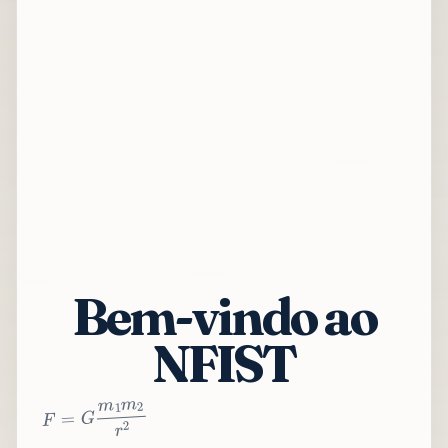
Bem-vindo ao
NFIST
2
r
2
m
1
m
G
=
F