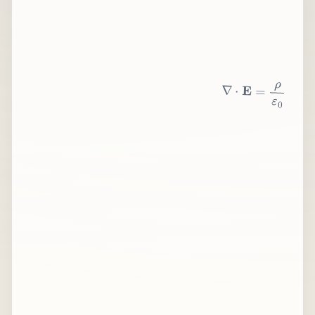
∇
⋅
E
=
ρ
ε
0