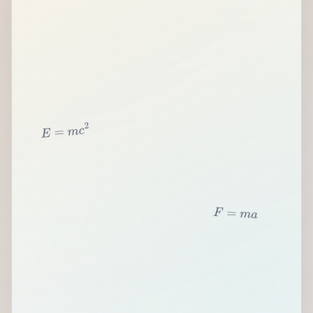
2
c
m
=
E
F
=
m
a