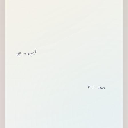
2
c
m
=
E
F
=
m
a