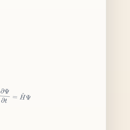
∂
Ψ
∂
t
=
H
^
Ψ