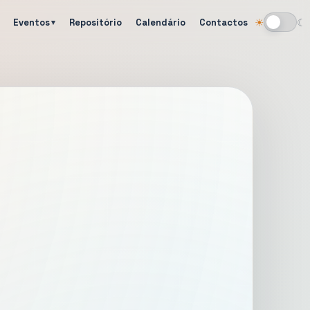
Eventos
Repositório
Calendário
Contactos
☀
☾
Alternar tema