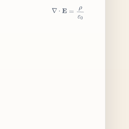
∇
⋅
E
=
ρ
ε
0