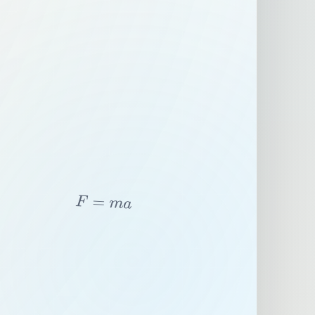
F
=
m
a