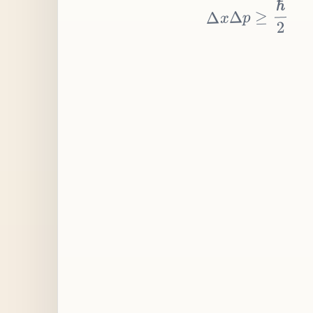
≥
p
Δ
x
Δ