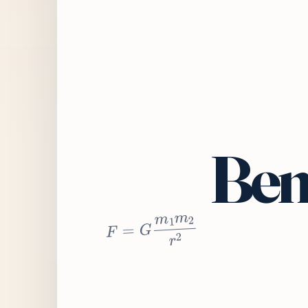
Bem
2
r
2
m
1
m
G
=
F