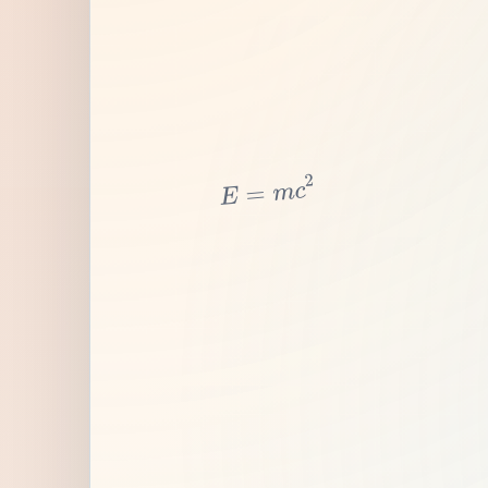
2
c
m
=
E