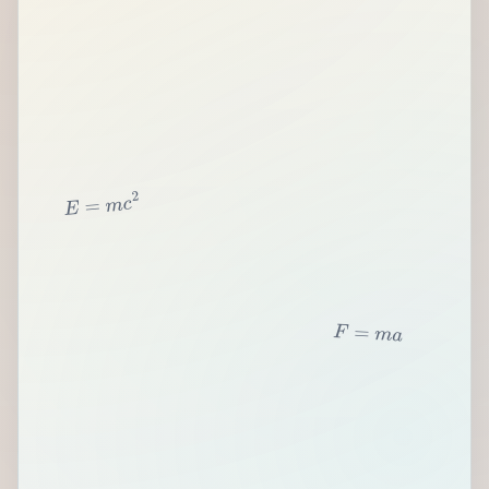
2
c
m
=
E
F
=
m
a