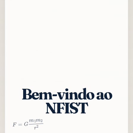
Bem-vindo ao
NFIST
2
r
2
m
1
m
G
=
F