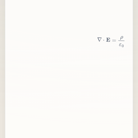
∇
⋅
E
=
ρ
ε
0