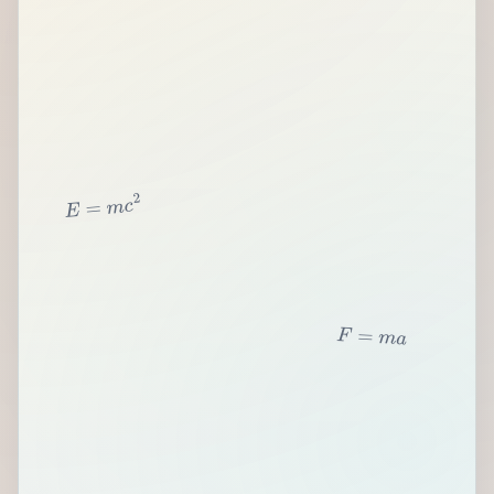
2
c
m
=
E
F
=
m
a