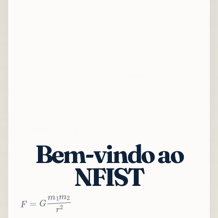
Bem-vindo ao
NFIST
2
r
2
m
1
m
G
=
F