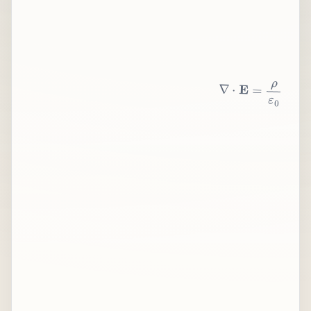
∇
⋅
E
=
ρ
ε
0