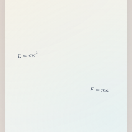
2
c
m
=
E
F
=
m
a