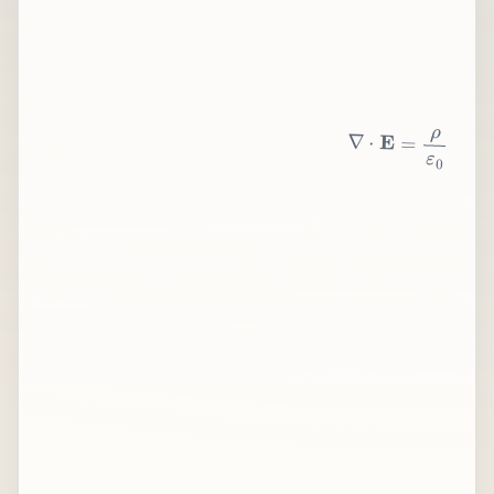
∇
⋅
E
=
ρ
ε
0