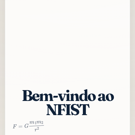
Bem-vindo ao
NFIST
2
r
2
m
1
m
G
=
F