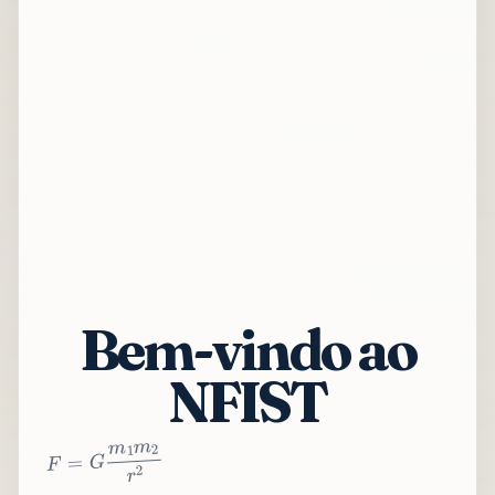
Bem-vindo ao
NFIST
2
r
2
m
1
m
G
=
F