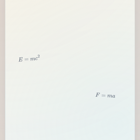
2
c
m
=
E
F
=
m
a