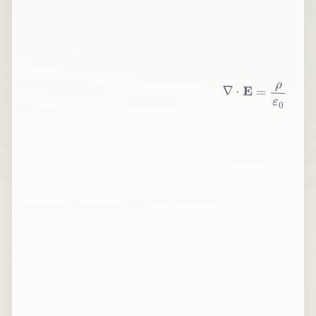
∇
⋅
E
=
ρ
ε
0