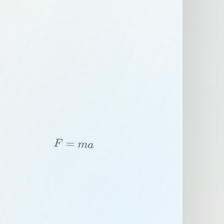
F
=
m
a