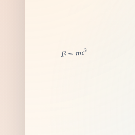
2
c
m
=
E