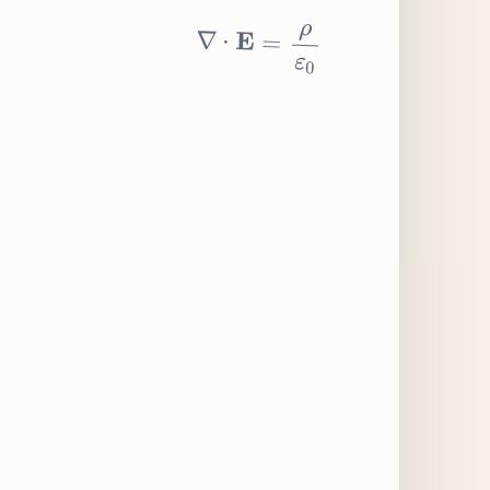
∇
⋅
E
=
ρ
ε
0