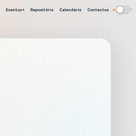
Eventos
Repositório
Calendário
Contactos
☀
☾
Alternar tema