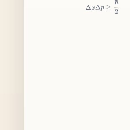
≥
p
Δ
x
Δ