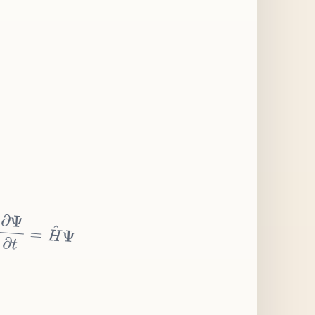
∂
Ψ
∂
t
=
H
^
Ψ