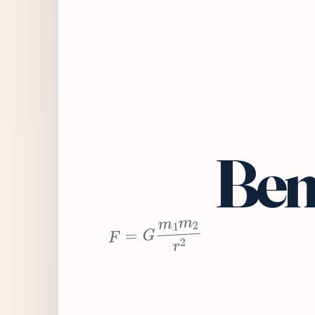
Bem
2
r
2
m
1
m
G
=
F