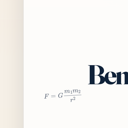
Bem
2
r
2
m
1
m
G
=
F