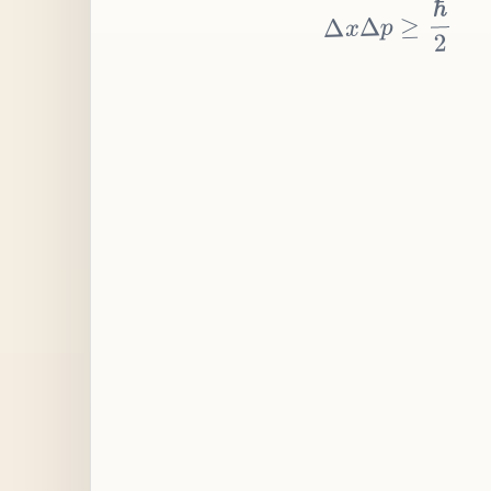
≥
p
Δ
x
Δ