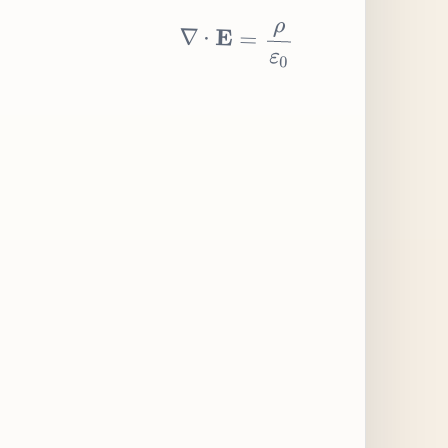
∇
⋅
E
=
ρ
ε
0