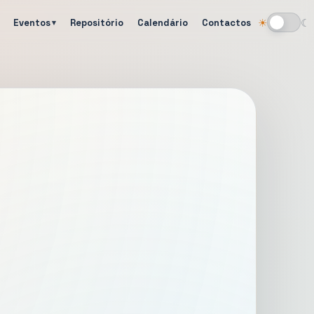
Eventos
Repositório
Calendário
Contactos
☀
☾
Alternar tema