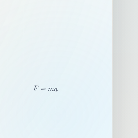
F
=
m
a