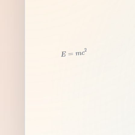
2
c
m
=
E