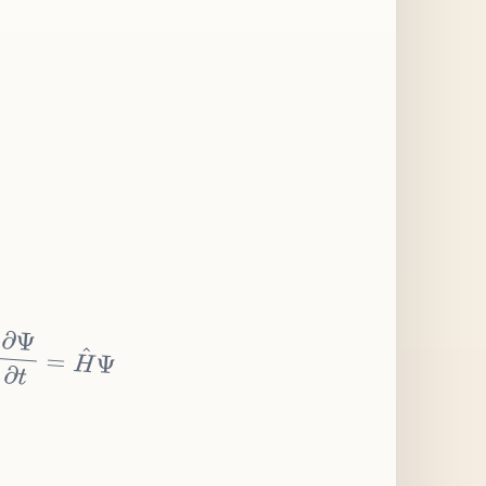
∂
Ψ
∂
t
=
H
^
Ψ