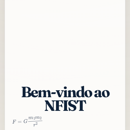
Bem-vindo ao
NFIST
2
r
2
m
1
m
G
=
F