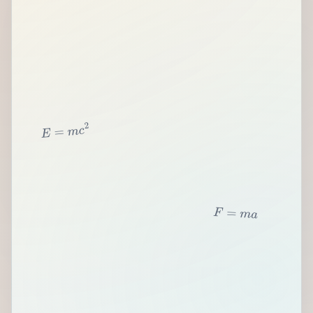
2
c
m
=
E
F
=
m
a