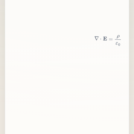
∇
⋅
E
=
ρ
ε
0